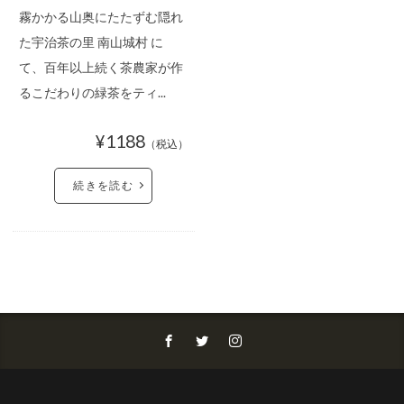
霧かかる山奥にたたずむ隠れ
た宇治茶の里 南山城村 に
て、百年以上続く茶農家が作
るこだわりの緑茶をティ...
¥1188
（税込）
続きを読む