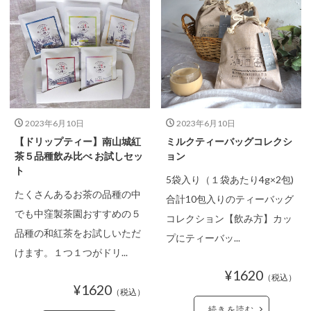
2023年6月10日
2023年6月10日
【ドリップティー】南山城紅
ミルクティーバッグコレクシ
PRODUCTS CATEGORY
茶５品種飲み比べ お試しセッ
ョン
ティーバッグを選ぶなら
ト
5袋入り（１袋あたり4g×2包)
たくさんあるお茶の品種の中
合計10包入りのティーバッグ
でも中窪製茶園おすすめの５
コレクション【飲み方】カッ
品種の和紅茶をお試しいただ
プにティーバッ...
けます。１つ１つがドリ...
¥1620
（税込）
¥1620
（税込）
続きを読む