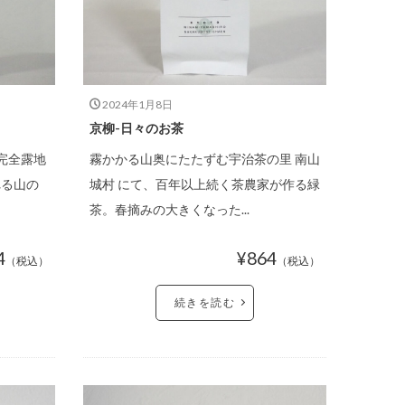
2024年1月8日
京柳-日々のお茶
完全露地
霧かかる山奥にたたずむ宇治茶の里 南山
れる山の
城村 にて、百年以上続く茶農家が作る緑
茶。春摘みの大きくなった...
EGORY
間を選ぶなら
4
¥864
（税込）
（税込）
続きを読む