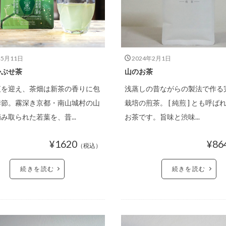
年5月11日
2024年2月1日
 かぶせ茶
山のお茶
夜を迎え、茶畑は新茶の香りに包
浅蒸しの昔ながらの製法で作る
季節。霧深き京都・南山城村の山
栽培の煎茶。 [ 純煎 ] とも呼ば
み取られた若葉を、昔...
お茶です。旨味と渋味...
PRODUCTS CAT
手軽に美味しい時
¥1620
¥86
（税込）
続きを読む
続きを読む