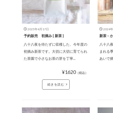
2025年4月17日
2024
予約販売 初摘み [ 新茶 ]
新茶 –
八十八夜を待たずに収穫した、今年度の
八十八
初摘み新茶です。大切に大切に育てられ
まれる
た茶園で小さなお茶の芽を丁寧...
あいで摘
¥1620
（税込）
続きを読む