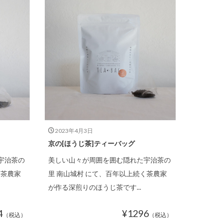
2023年4月3日
京の[ほうじ茶]ティーバッグ
宇治茶の
美しい山々が周囲を囲む隠れた宇治茶の
く茶農家
里 南山城村 にて、百年以上続く茶農家
が作る深煎りのほうじ茶です...
4
¥1296
（税込）
（税込）