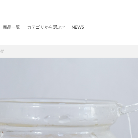
商品一覧
カテゴリから選ぶ
NEWS
宇治茶
和紅茶
ほうじ茶
ティーバッグ
お試し商品
時間