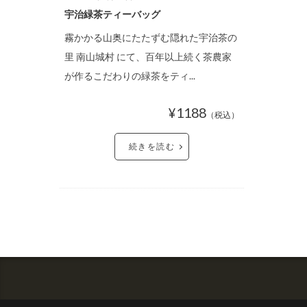
宇治緑茶ティーバッグ
霧かかる山奥にたたずむ隠れた宇治茶の
里 南山城村 にて、百年以上続く茶農家
が作るこだわりの緑茶をティ...
¥1188
（税込）
続きを読む