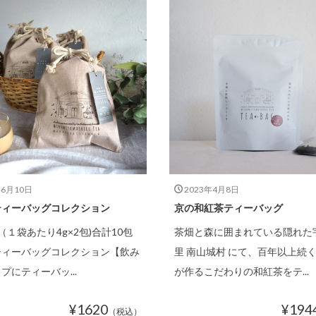
年6月10日
2023年4月8日
ティーバッグコレクション
京の和紅茶ティーバッグ
（１袋あたり4g×2包)合計10包
茶畑と森に囲まれている隠れた
ティーバッグコレクション【飲み
里 南山城村 にて、百年以上続
プにティーバッ...
が作るこだわりの和紅茶をテ...
¥1620
¥194
（税込）