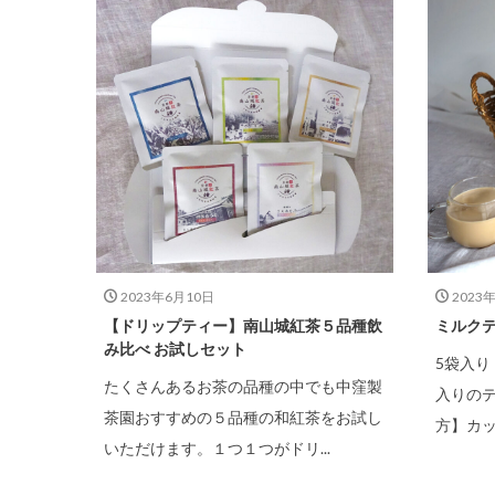
2023年6月10日
2023
【ドリップティー】南山城紅茶５品種飲
ミルク
み比べ お試しセット
5袋入り
たくさんあるお茶の品種の中でも中窪製
入りの
茶園おすすめの５品種の和紅茶をお試し
方】カッ
いただけます。１つ１つがドリ...